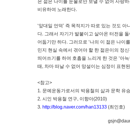
은 젊은 나이를 눈물로만 보낼 수 없어 사랑하
비유하여 노래한다.
‘앞대일 언덕’ 즉 목적지가 따로 있는 것도 아
다. 그래서 자기가 발붙이고 살아온 터전을 
어둡기만 하다. 그러므로 ‘나의 이 젊은 나이를
민지 현실 속에서 겪어야 할 한 젊은이의 정신적
띄어쓰기를 하여 호흡을 느리게 한 것은 ‘아늑
때, 차마 떠날 수 없어 망설이는 심정이 표현된
<참고>
1. 문예운동가로서의 박용철의 삶과 문학 유승우(
2. 시인 박용철 연구, 이향아(2010)
3.
http://blog.naver.com/han13133
(최인호)
gsjn@dau