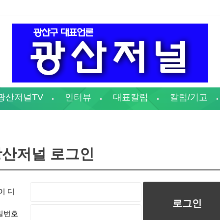
광산저널TV
인터뷰
대표칼럼
칼럼/기고
광산저널 로그인
이 디
밀번호