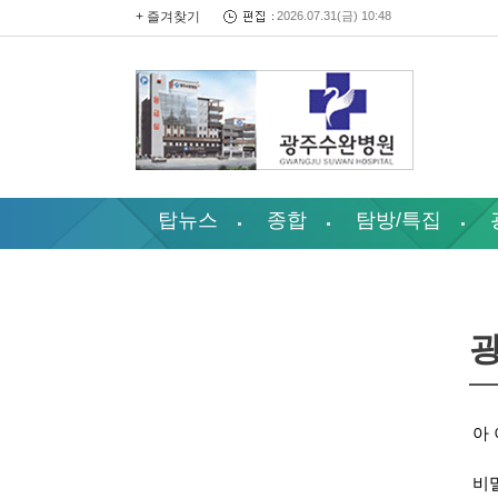
+ 즐겨찾기
2026.07.31(금) 10:48
탑뉴스
종합
탐방/특집
아 
비