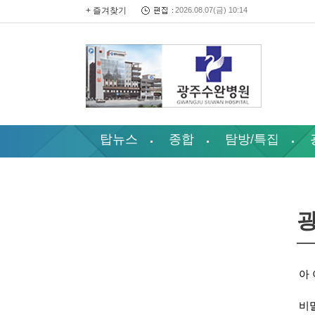
+ 즐겨찾기
2026.08.07(금) 10:14
탑뉴스
종합
탐방/특집
아 
비