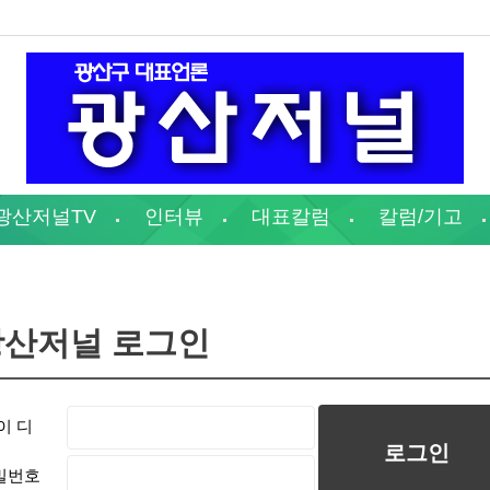
광산저널TV
인터뷰
대표칼럼
칼럼/기고
광산저널 로그인
이 디
밀번호