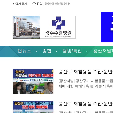
+ 즐겨찾기
2026.08.07(금) 10:14
탑뉴스
종합
탐방/특집
광산저널
광산구 재활용품 수집·운반 
[광산저널] 광산구가 재활용품 수집
체에 대한 특혜의혹 등 각종 의혹에 
린 제296회 광주광역시 광산구의
구의회(임시회) 시민안전위원회에
광산구 재활용품 수집·운반 
[광산저널] 광산구가 재활용품 수집