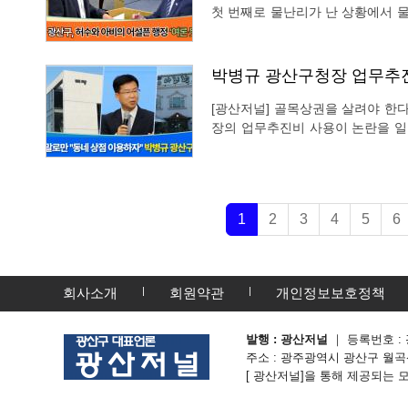
첫 번째로 물난리가 난 상황에서 물
물질 인지와 광산구청장이 2년간 
한다는 목소리에 힘이 실리고 있는
박병규 광산구청장 업무추
[광산저널] 골목상권을 살려야 한
장의 업무추진비 사용이 논란을 일으키고 있다. 지난 6월 말경, 
자고 현장 동행 투어까지 벌이기 
1
2
3
4
5
6
회사소개
회원약관
개인정보보호정책
발행 : 광산저널
｜ 등록번호 : 
주소 : 광주광역시 광산구 월곡산정로 3
[ 광산저널]을 통해 제공되는 