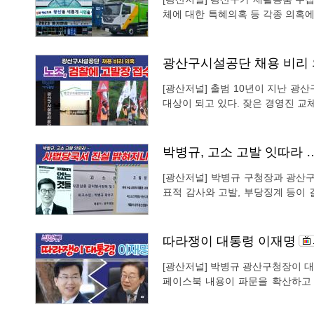
체에 대한 특혜의혹 등 각종 의혹에 휩싸이고 있다. 일각에서
구청장이 무리수를 둔다는 말부터
위탁을 두고 비판적이면서 다양한 
광산구시설공단 채용 비리 
[광산저널] 출범 10년이 지난 
대상이 되고 있다. 잦은 경영진 교체와 내부 불협화음, 인사 불만, 민원 증가로 편할 날이 없
는 공단이 이번에는 공단 직원 채용 비리 의혹이 
단) 통합노조는 7월 29일 광주지
박병규, 고소 고발 잇따라
[광산저널] 박병규 구청장과 광산
표적 감사와 고발, 부당징계 등이 결국 법
단 소속 노동조합 간부들이 박병규
산구청장과 당시 구청·공단 관계자
따라쟁이 대통령 이재명
[광산저널] 박병규 광산구청장이 
페이스북 내용이 파문을 확산하고 있다. 박병규 광산구청장은 페이스북에 
니 구청장도 바뀌었네요’라고 전제
다. 박병규 구청장은 민생 행보를 