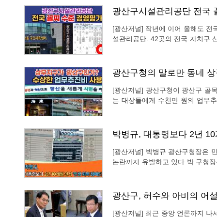
광산구시설관리공단 전국 
[광산저널] 작년에 이어 올해도 
설관리공단. 42곳의 전국 자치구
을 기록했다. 지난 2025년 8월 
적)에서 광산구시설관리공단이 최하
광산구청의 말로만 동네 상
[광산저널] 광산구청이 광산구 골
는 대상들에게 수천만 원의 업무추
무추진비는 당연히 어디서 쓰든지 
규 광산구청장이 앞장서 동네 상점
박병규, 대통령보다 2년 10
[광산저널] 박병규 광산구청장은 
논란까지 유발하고 있다 박 구청장
페인을 2년 10개월 먼저 시작했다
민생 회복 캠페인을 매일 아침 진
광산구, 허수와 아비의 어설
[광산저널] 최근 중앙 언론까지 나