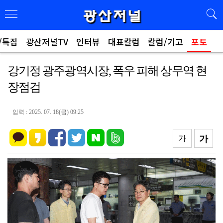
/특집
광산저널TV
인터뷰
대표칼럼
칼럼/기고
포토
강기정 광주광역시장, 폭우 피해 상무역 현
장점검
입력 : 2025. 07. 18(금) 09:25
가
가