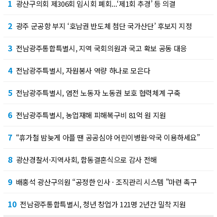
1
광산구의회 제306회 임시회 폐회...‘제1회 추경’ 등 의결
2
광주 군공항 부지 ‘호남권 반도체 첨단 국가산단’ 후보지 지정
3
전남광주통합특별시, 지역 국회의원과 국고 확보 공동 대응
4
전남광주특별시, 자원봉사 역량 하나로 모은다
5
전남광주특별시, 염전 노동자 노동권 보호 협력체계 구축
6
전남광주특별시, 농업재해 피해복구비 81억 원 지원
7
“휴가철 밤늦게 아플 땐 공공심야 어린이병원·약국 이용하세요”
8
광산경찰서·지역사회, 합동결혼식으로 감사 전해
9
배홍석 광산구의원 “공정한 인사 · 조직관리 시스템 ”마련 촉구
10
전남광주통합특별시, 청년 창업가 121명 2년간 밀착 지원