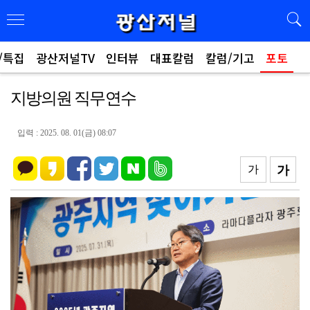
/특집
광산저널TV
인터뷰
대표칼럼
칼럼/기고
포토
지방의원 직무연수
입력 : 2025. 08. 01(금) 08:07
가
가