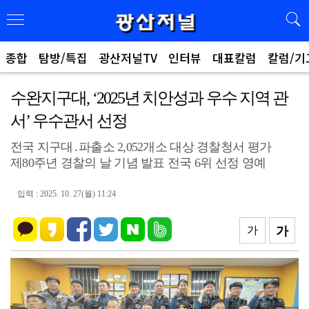
종합
탐방/특집
광산저널TV
인터뷰
대표칼럼
칼럼/기
수완지구대, ‘2025년 치안성과 우수 지역 관
서’ 우수관서 선정
전국 지구대․파출소 2,052개소 대상 경찰청서 평가
제80주년 경찰의 날 기념 발표 전국 6위 선정 영예
입력 : 2025. 10. 27(월) 11:24
가
가