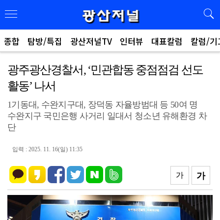
종합
탐방/특집
광산저널TV
인터뷰
대표칼럼
칼럼/기
광주광산경찰서, ‘민관합동 중점점검 선도
활동’ 나서
1기동대, 수완지구대, 장덕동 자율방범대 등 50여 명
수완지구 국민은행 사거리 일대서 청소년 유해환경 차
단
입력 : 2025. 11. 16(일) 11:35
가
가