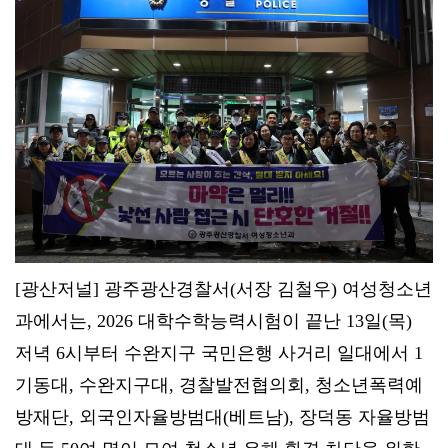
[광산저널] 광주광산경찰서(서장 김철우) 여성청소년
과에서는, 2026 대학수학능력시험이 끝난 13일(목)
저녁 6시부터 수완지구 국민은행 사거리 일대에서 1
기동대, 수완지구대, 경찰발전협의회, 청소년폭력예
방재단, 외국인자율방범대(베트남), 장덕동 자율방범