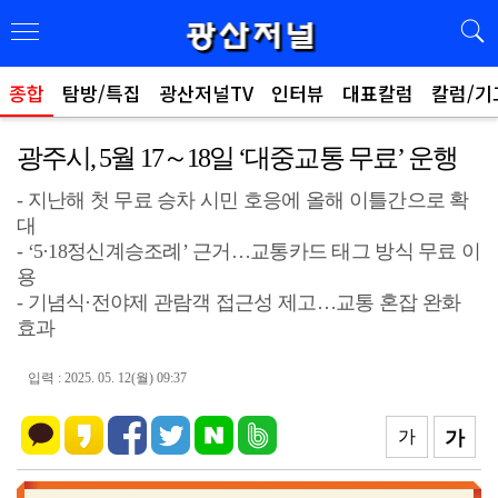
종합
탐방/특집
광산저널TV
인터뷰
대표칼럼
칼럼/기
광주시, 5월 17～18일 ‘대중교통 무료’ 운행
- 지난해 첫 무료 승차 시민 호응에 올해 이틀간으로 확
대
- ‘5·18정신계승조례’ 근거…교통카드 태그 방식 무료 이
용
- 기념식·전야제 관람객 접근성 제고…교통 혼잡 완화
효과
입력 : 2025. 05. 12(월) 09:37
가
가