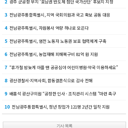
2
광주 군공항 부지 ‘호남권 반도체 첨단 국가산단’ 후보지 지정
3
전남광주통합특별시, 지역 국회의원과 국고 확보 공동 대응
4
전남광주특별시, 자원봉사 역량 하나로 모은다
5
전남광주특별시, 염전 노동자 노동권 보호 협력체계 구축
6
전남광주특별시, 농업재해 피해복구비 81억 원 지원
7
“휴가철 밤늦게 아플 땐 공공심야 어린이병원·약국 이용하세요”
8
광산경찰서·지역사회, 합동결혼식으로 감사 전해
9
배홍석 광산구의원 “공정한 인사 · 조직관리 시스템 ”마련 촉구
10
전남광주통합특별시, 청년 창업가 121명 2년간 밀착 지원
기사 목록