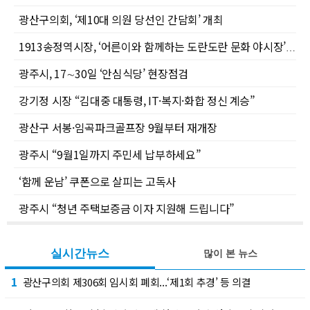
광산구의회, ‘제10대 의원 당선인 간담회’ 개최
1913송정역시장, ‘어른이와 함께하는 도란도란 문화 야시장’으로 여름밤 활력 더한다
광주시, 17∼30일 ‘안심식당’ 현장점검
강기정 시장 “김대중 대통령, IT·복지·화합 정신 계승”
광산구 서봉·임곡파크골프장 9월부터 재개장
광주시 “9월1일까지 주민세 납부하세요”
‘함께 운남’ 쿠폰으로 살피는 고독사
광주시 “청년 주택보증금 이자 지원해 드립니다”
실시간뉴스
많이 본 뉴스
1
광산구의회 제306회 임시회 폐회...‘제1회 추경’ 등 의결