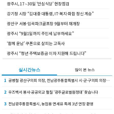
광주시, 17∼30일 ‘안심식당’ 현장점검
강기정 시장 “김대중 대통령, IT·복지·화합 정신 계승”
광산구 서봉·임곡파크골프장 9월부터 재개장
광주시 “9월1일까지 주민세 납부하세요”
‘함께 운남’ 쿠폰으로 살피는 고독사
광주시 “청년 주택보증금 이자 지원해 드립니다”
실시간뉴스
많이 본 뉴스
1
공병철 광산구의회 의장, 전남광주통합특별시 시·군·구의회 의장협의회 부회장 선출
2
우즈벡서 봉사·공공외교 펼칠 ‘광주글로벌원정대’ 찾습니다
3
전남광주통합특별시, 농업용 면세유 특례 3년 연장 환영