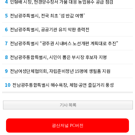
4
민형배 시장, 현경양수장서 가뭄 대응 농업용수 공급 점검
5
전남광주특별시, 전국 최초 ‘섬 반값 여행’
6
전남광주특별시, 공공기관 유치 막판 총력전
7
전남광주특별시 “광주권 시내버스 노선개편 계획대로 추진”
8
전남광주통합특별시, 시민이 뽑은 부시장 후보자 지명
9
전남여성단체협의회, 자립준비청년 15명에 생필품 지원
10
전남광주통합특별시 해수욕장, 체험·공연 즐길거리 풍성
기사 목록
광산저널 PC버전