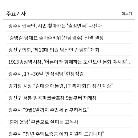
주요기사
더보기
광주시립극단, 시민 찾아가는 ‘출장연극’ 나선다
‘송영길 당대표 출마준비위(전남광주)’ 전격 결성
광산구의회, ‘제10대 의원 당선인 간담회’ 개최
1913송정역시장, ‘어른이와 함께하는 도란도란 문화 야시장’으로 여름밤 활력 더한다
광주시, 17∼30일 ‘안심식당’ 현장점검
강기정 시장 “김대중 대통령, IT·복지·화합 정신 계승”
광산구 서봉·임곡파크골프장 9월부터 재개장
광주시 “9월1일까지 주민세 납부하세요”
‘함께 운남’ 쿠폰으로 살피는 고독사
광주시 “청년 주택보증금 이자 지원해 드립니다”