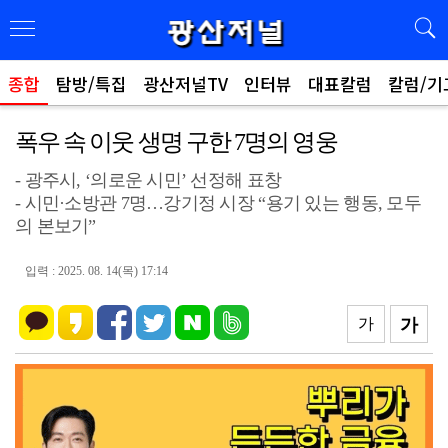
종합
탐방/특집
광산저널TV
인터뷰
대표칼럼
칼럼/기
폭우 속 이웃 생명 구한 7명의 영웅
- 광주시, ‘의로운 시민’ 선정해 표창
- 시민·소방관 7명…강기정 시장 “용기 있는 행동, 모두
의 본보기”
입력 : 2025. 08. 14(목) 17:14
가
가