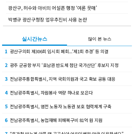
광산구, 허수와 아비의 어설픈 행정 ‘여론 뭇매’
박병규 광산구청장 업무추진비 사용 논란
실시간뉴스
많이 본 뉴스
1
광산구의회 제306회 임시회 폐회...‘제1회 추경’ 등 의결
2
광주 군공항 부지 ‘호남권 반도체 첨단 국가산단’ 후보지 지정
3
전남광주통합특별시, 지역 국회의원과 국고 확보 공동 대응
4
전남광주특별시, 자원봉사 역량 하나로 모은다
5
전남광주특별시, 염전 노동자 노동권 보호 협력체계 구축
6
전남광주특별시, 농업재해 피해복구비 81억 원 지원
7
“휴가철 밤늦게 아플 땐 공공심야 어린이병원·약국 이용하세요”