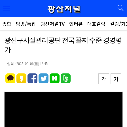
종합
탐방/특집
광산저널TV
인터뷰
대표칼럼
칼럼/기
광산구시설관리공단 전국 꼴찌 수준 경영평
가
입력 : 2025. 09. 01(월) 18:45
가
가