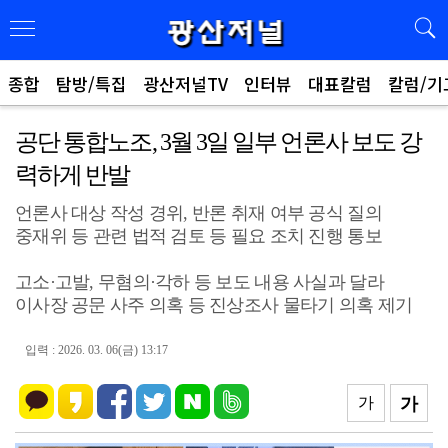
종합
탐방/특집
광산저널TV
인터뷰
대표칼럼
칼럼/기
공단 통합노조, 3월 3일 일부 언론사 보도 강
력하게 반발
언론사 대상 작성 경위, 반론 취재 여부 공식 질의
중재위 등 관련 법적 검토 등 필요 조치 진행 통보
고소·고발, 무혐의·각하 등 보도 내용 사실과 달라
이사장 공문 사주 의혹 등 진상조사 물타기 의혹 제기
입력 : 2026. 03. 06(금) 13:17
가
가