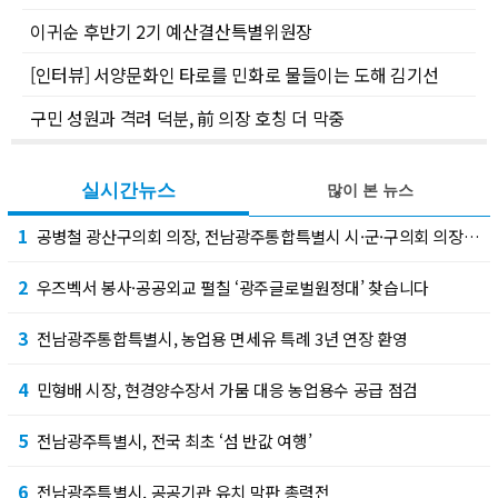
이귀순 후반기 2기 예산결산특별위원장
[인터뷰] 서양문화인 타로를 민화로 물들이는 도해 김기선
구민 성원과 격려 덕분, 前 의장 호칭 더 막중
실시간뉴스
많이 본 뉴스
1
공병철 광산구의회 의장, 전남광주통합특별시 시·군·구의회 의장협의회 부회장 선출
2
우즈벡서 봉사·공공외교 펼칠 ‘광주글로벌원정대’ 찾습니다
3
전남광주통합특별시, 농업용 면세유 특례 3년 연장 환영
4
민형배 시장, 현경양수장서 가뭄 대응 농업용수 공급 점검
5
전남광주특별시, 전국 최초 ‘섬 반값 여행’
6
전남광주특별시, 공공기관 유치 막판 총력전