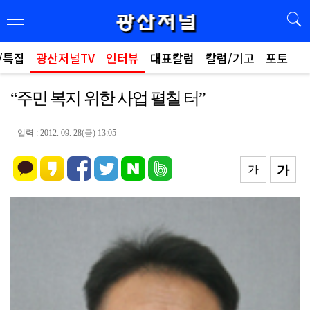
/특집
광산저널TV
인터뷰
대표칼럼
칼럼/기고
포토
“주민 복지 위한 사업 펼칠 터”
입력 : 2012. 09. 28(금) 13:05
가
가