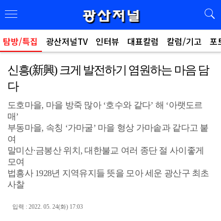
탐방/특집
광산저널TV
인터뷰
대표칼럼
칼럼/기고
포
신흥(新興) 크게 발전하기 염원하는 마음 담
다
도호마을, 마을 방죽 많아 ‘호수와 같다’ 해 ‘아랫도르
매’
부동마을, 속칭 ‘가마굴’ 마을 형상 가마솥과 같다고 붙
여
말미산·금봉산 위치, 대한불교 여러 종단 절 사이좋게
모여
법흥사 1928년 지역유지들 뜻을 모아 세운 광산구 최초
사찰
입력 : 2022. 05. 24(화) 17:03