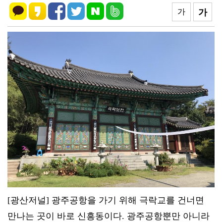
가
가
[광산저널] 광주공항을 가기 위해 극락교를 건너면
만나는 곳이 바로 신흥동이다. 광주공항뿐만 아니라