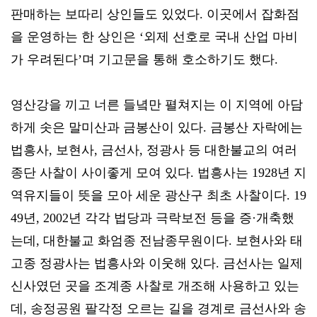
판매하는 보따리 상인들도 있었다. 이곳에서 잡화점
을 운영하는 한 상인은 ‘외제 선호로 국내 산업 마비
가 우려된다’며 기고문을 통해 호소하기도 했다.
영산강을 끼고 너른 들녘만 펼쳐지는 이 지역에 아담
하게 솟은 말미산과 금봉산이 있다. 금봉산 자락에는
법흥사, 보현사, 금선사, 정광사 등 대한불교의 여러
종단 사찰이 사이좋게 모여 있다. 법흥사는 1928년 지
역유지들이 뜻을 모아 세운 광산구 최초 사찰이다. 19
49년, 2002년 각각 법당과 극락보전 등을 증·개축했
는데, 대한불교 화엄종 전남종무원이다. 보현사와 태
고종 정광사는 법흥사와 이웃해 있다. 금선사는 일제
신사였던 곳을 조계종 사찰로 개조해 사용하고 있는
데, 송정공원 팔각정 오르는 길을 경계로 금선사와 송