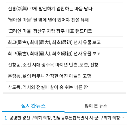
신흥(新興) 크게 발전하기 염원하는 마음 담다
‘달아실 마을’ 달 옆에 별이 있어야 전설 유래
‘고려인 마을’ 광산구 자랑 광주 대표 랜드마크
최고(最古), 최대(最大), 최초(最初) 선사 유물 보고
최고(最古), 최대(最大), 최초(最初) 선사 유물 보고
신창동, 조선 시대 광주목 마지면 반촌, 모촌, 선창
본량동, 삶의 터무니 간직한 어진 이들의 고향
삼도동, 역사와 전설이 살아 숨 쉬는 너른 땅
실시간뉴스
많이 본 뉴스
1
공병철 광산구의회 의장, 전남광주통합특별시 시·군·구의회 의장협의회 부회장 선출