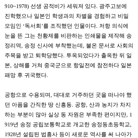
910~1978) 선생 공적비가 세워져 있다. 광주고보에
진학했으나 일본인 학생과의 차별을 경험하고 비밀
모임인 ‘독서회’를 조직했던 인물이다. 저항 의식에
눈을 뜬 그는 천황제를 비판하는 인쇄물을 제작해 송
정리역, 송정 신사에 부착했는데, 불온 문서로 사회의
주목을 받고 퇴학당했다. 투옥되었다가 출옥한 뒤 일
본, 상해를 거쳐 중국군으로 항일전에 참전하다 일본
패망 후 귀국했다.
공항으로 수용되며, 대대로 거주하던 곳을 떠나야 했
던 아픔을 간직한 땅 신흥동. 공항, 산과 농지가 차지
하는 부분이 많아 실상 동 자원은 부족한 편이지만, 1
919년 송정 공립보통학교로 개교한 송정동초등학교,
1928년 설립된 법흥사 등이 새로운 역사를 써 나아가